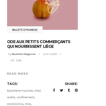
BILLETS D'HUMEUR
ODE AUX PETITS COMMERÇANTS
QUI NOURRISSENT LIÈGE
by
Boulettes Magazine
avril 3, 2020
3.33k
READ MORE
TAGS:
SHARE:
,
boucherie maurice
chez
,
,
andré
confinement
,
,
coronavirus
inca