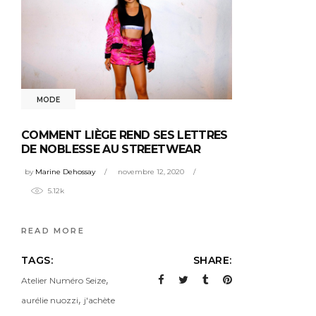
MODE
COMMENT LIÈGE REND SES LETTRES
DE NOBLESSE AU STREETWEAR
by
Marine Dehossay
novembre 12, 2020
5.12k
READ MORE
TAGS:
SHARE:
,
Atelier Numéro Seize
,
aurélie nuozzi
j'achète