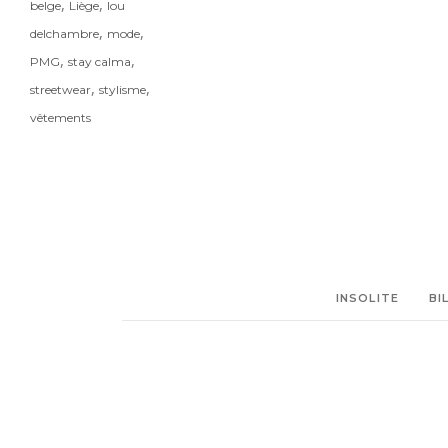
,
,
belge
Liège
lou
,
,
delchambre
mode
,
,
PMG
stay calma
,
,
streetwear
stylisme
vêtements
INSOLITE
BI