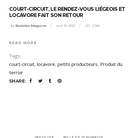
COURT-CIRCUIT, LE RENDEZ-VOUS LIÉGEOIS ET
LOCAVORE FAIT SON RETOUR
by
Boulettes Magazine
avril 13, 2023
2.16k
READ MORE
Tags:
court-circuit
,
locavore
,
petits producteurs
,
Produit du
terroir
SHARE:
INSOLITE
BILLETS D’HUMEUR