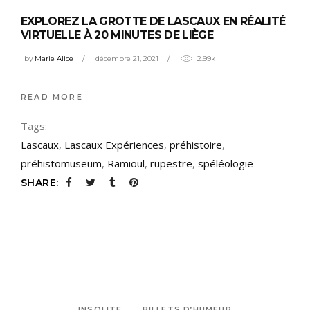
EXPLOREZ LA GROTTE DE LASCAUX EN RÉALITÉ
VIRTUELLE À 20 MINUTES DE LIÈGE
by
Marie Alice
décembre 21, 2021
2.99k
READ MORE
Tags:
Lascaux
,
Lascaux Expériences
,
préhistoire
,
préhistomuseum
,
Ramioul
,
rupestre
,
spéléologie
SHARE:
INSOLITE
BILLETS D’HUMEUR