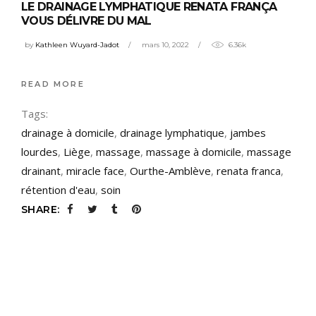
LE DRAINAGE LYMPHATIQUE RENATA FRANÇA
VOUS DÉLIVRE DU MAL
by
Kathleen Wuyard-Jadot
mars 10, 2022
6.36k
READ MORE
Tags:
drainage à domicile
,
drainage lymphatique
,
jambes
lourdes
,
Liège
,
massage
,
massage à domicile
,
massage
drainant
,
miracle face
,
Ourthe-Amblève
,
renata franca
,
rétention d'eau
,
soin
SHARE: