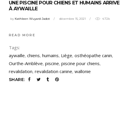
UNE PISCINE POUR CHIENS ET HUMAINS ARRIVE
À AYWAILLE
by
Kathleen Wuyard-Jadot
décembre 15, 2021
4.72k
READ MORE
Tags:
aywaille
,
chiens
,
humains
,
Liège
,
osthéopathe canin
,
Ourthe-Amblève
,
piscine
,
piscine pour chiens
,
revalidation
,
revalidation canine
,
wallonie
SHARE: