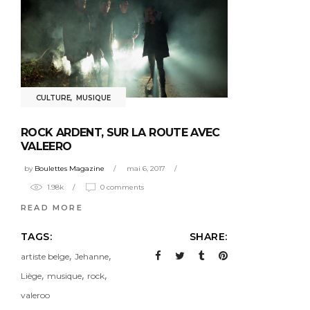
CULTURE
,
MUSIQUE
ROCK ARDENT, SUR LA ROUTE AVEC
VALEERO
by
Boulettes Magazine
mai 6, 2017
1.98k
0 comments
READ MORE
TAGS:
SHARE:
,
,
artiste belge
Jehanne
,
,
,
Liège
musique
rock
valeroo