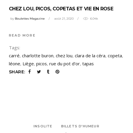
CHEZ LOU, PICOS, COPETAS ET VIE EN ROSE
by
Boulettes Magazine
août 21, 2020
6.04k
READ MORE
Tags:
carré
,
charlotte buron
,
chez lou
,
clara de la céra
,
copeta
,
léone
,
Liège
,
picos
,
rue du pot d'or
,
tapas
SHARE:
INSOLITE
BILLETS D’HUMEUR