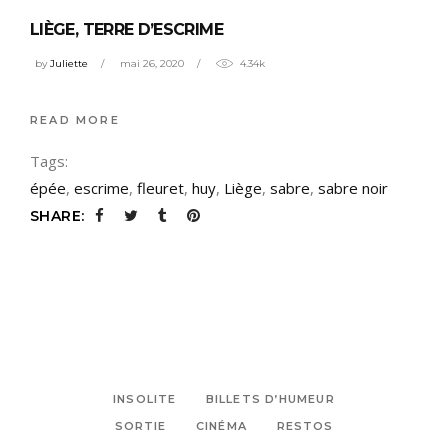
LIÈGE, TERRE D’ESCRIME
by
Juliette
mai 26, 2020
4.34k
READ MORE
Tags:
épée
,
escrime
,
fleuret
,
huy
,
Liège
,
sabre
,
sabre noir
SHARE:
INSOLITE
BILLETS D’HUMEUR
SORTIE
CINÉMA
RESTOS