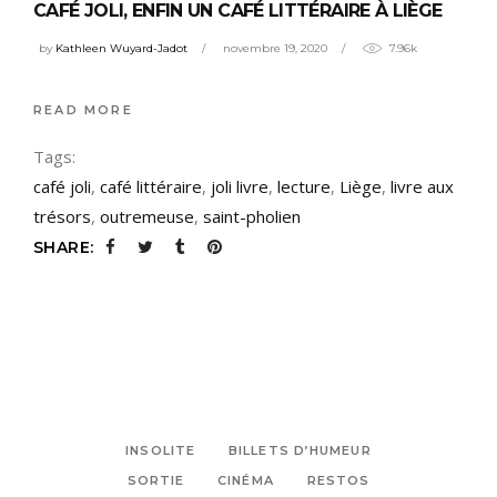
CAFÉ JOLI, ENFIN UN CAFÉ LITTÉRAIRE À LIÈGE
by
Kathleen Wuyard-Jadot
novembre 19, 2020
7.96k
READ MORE
Tags:
café joli
,
café littéraire
,
joli livre
,
lecture
,
Liège
,
livre aux
trésors
,
outremeuse
,
saint-pholien
SHARE:
INSOLITE
BILLETS D’HUMEUR
SORTIE
CINÉMA
RESTOS