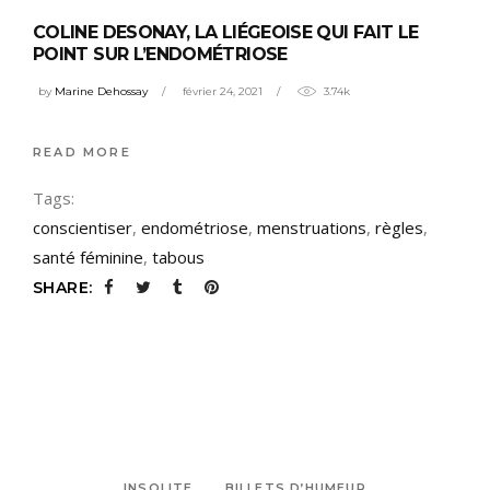
COLINE DESONAY, LA LIÉGEOISE QUI FAIT LE
POINT SUR L’ENDOMÉTRIOSE
by
Marine Dehossay
février 24, 2021
3.74k
READ MORE
Tags:
conscientiser
,
endométriose
,
menstruations
,
règles
,
santé féminine
,
tabous
SHARE:
INSOLITE
BILLETS D’HUMEUR