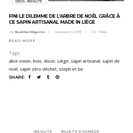
DÉCO
,
INSOLITE
FINI LE DILEMME DE L’ARBRE DE NOËL GRÂCE À
CE SAPIN ARTISANAL MADE IN LIÈGE
by
Boulettes Magazine
novembre 12, 2019
17.66k
READ MORE
Tags:
alice voisin
,
bois
,
dison
,
Liège
,
sapin artisanal
,
sapin de
noël
,
sapin zéro déchet
,
steph et be
SHARE:
INSOLITE
BILLETS D’HUMEUR