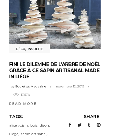
DÉCO
,
INSOLITE
FINI LE DILEMME DE L’ARBRE DE NOËL
GRÂCE À CE SAPIN ARTISANAL MADE
IN LIÈGE
by
Boulettes Magazine
novembre 12, 2019
17.67k
READ MORE
TAGS:
SHARE:
,
,
,
alice voisin
bois
dison
,
,
Liège
sapin artisanal