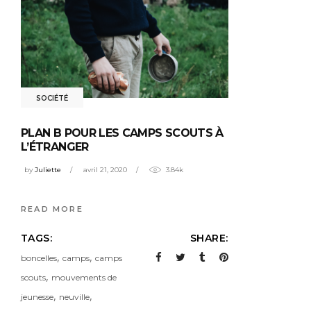
SOCIÉTÉ
PLAN B POUR LES CAMPS SCOUTS À
L’ÉTRANGER
by
Juliette
avril 21, 2020
3.84k
READ MORE
TAGS:
SHARE:
,
,
boncelles
camps
camps
,
scouts
mouvements de
,
,
jeunesse
neuville