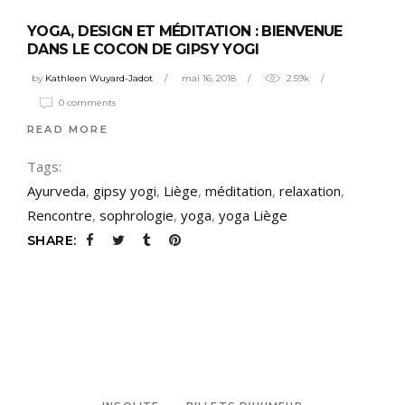
YOGA, DESIGN ET MÉDITATION : BIENVENUE
DANS LE COCON DE GIPSY YOGI
by
Kathleen Wuyard-Jadot
mai 16, 2018
2.59k
0 comments
READ MORE
Tags:
Ayurveda
,
gipsy yogi
,
Liège
,
méditation
,
relaxation
,
Rencontre
,
sophrologie
,
yoga
,
yoga Liège
SHARE: