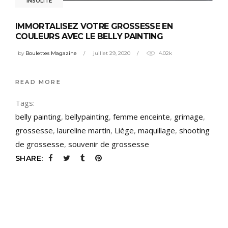
INSOLITE
IMMORTALISEZ VOTRE GROSSESSE EN
COULEURS AVEC LE BELLY PAINTING
by
Boulettes Magazine
juillet 29, 2020
4.02k
READ MORE
Tags:
belly painting
,
bellypainting
,
femme enceinte
,
grimage
,
grossesse
,
laureline martin
,
Liège
,
maquillage
,
shooting
de grossesse
,
souvenir de grossesse
SHARE: