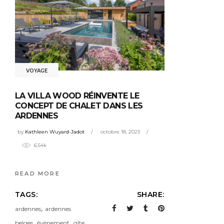
VOYAGE
LA VILLA WOOD RÉINVENTE LE
CONCEPT DE CHALET DANS LES
ARDENNES
by
Kathleen Wuyard-Jadot
octobre 18, 2023
6.54k
READ MORE
TAGS:
SHARE:
,
ardennes
ardennes
,
,
,
belges
évènement
gîte