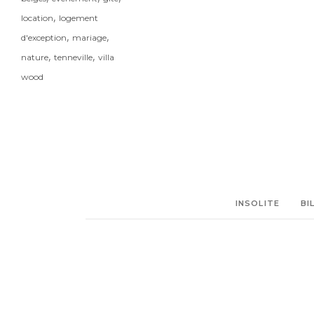
,
location
logement
,
,
d'exception
mariage
,
,
nature
tenneville
villa
wood
INSOLITE
BI