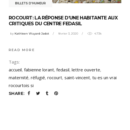
BILLETS D'HUMEUR
ROCOURT: LA RÉPONSE D’UNE HABITANTE AUX
CRITIQUES DU CENTRE FEDASIL
by
Kathleen Wuyard-Jadot
février 3, 2020
4.73k
READ MORE
Tags:
accueil
,
fabienne lorant
,
fedasil
,
lettre ouverte
,
maternité
,
réfugié
,
rocourt
,
saint-vincent
,
tu es un vrai
rocourtois si
SHARE: