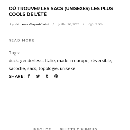
OÙ TROUVER LES SACS (UNISEXES) LES PLUS
COOLS DE L’ÉTÉ
by
Kathleen Wuyard-Jadot
juillet 26, 2023
2.96k
READ MORE
Tags:
duck
,
genderless
,
Italie
,
made in europe
,
réversible
,
sacoche
,
sacs
,
topologie
,
unisexe
SHARE:
INSOLITE
BILLETS D’HUMEUR