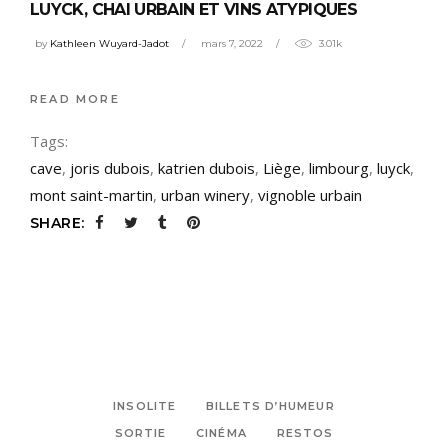
LUYCK, CHAI URBAIN ET VINS ATYPIQUES
by
Kathleen Wuyard-Jadot
mars 7, 2022
3.01k
READ MORE
Tags:
cave
,
joris dubois
,
katrien dubois
,
Liège
,
limbourg
,
luyck
,
mont saint-martin
,
urban winery
,
vignoble urbain
SHARE:
INSOLITE
BILLETS D’HUMEUR
SORTIE
CINÉMA
RESTOS