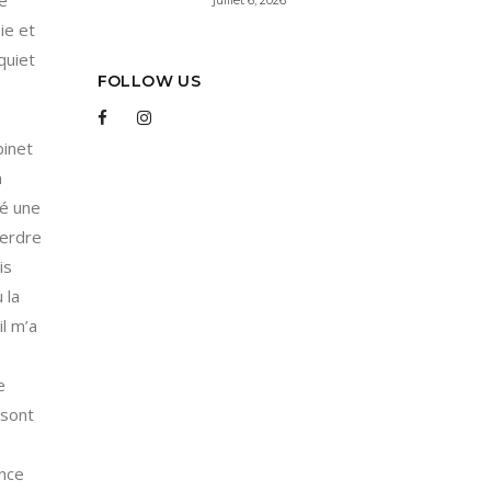
ne
ie et
quiet
FOLLOW US
binet
n
ré une
perdre
is
 la
l m’a
e
 sont
ence