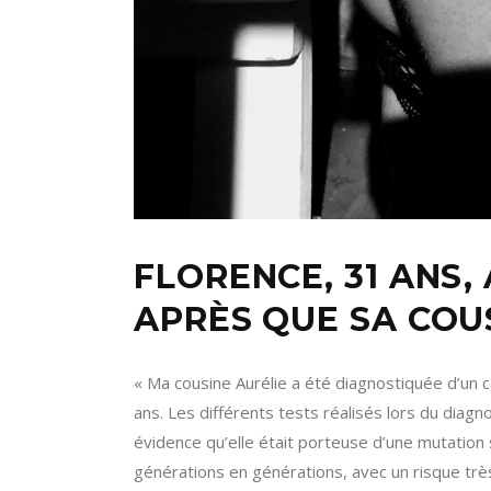
FLORENCE, 31 ANS
APRÈS QUE SA COU
« Ma cousine Aurélie a été diagnostiquée d’un c
ans. Les différents tests réalisés lors du dia
évidence qu’elle était porteuse d’une mutation 
générations en générations, avec un risque tr