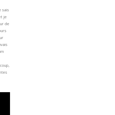
e sais
t je
eur de
ours
ur
uvais
mum
 coup,
entes