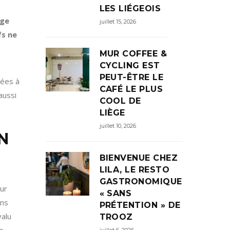
LES LIÉGEOIS
âge
juillet 15, 2026
fs ne
MUR COFFEE &
CYCLING EST
PEUT-ÊTRE LE
tées à
CAFÉ LE PLUS
aussi
COOL DE
LIÈGE
juillet 10, 2026
N
BIENVENUE CHEZ
LILA, LE RESTO
GASTRONOMIQUE
ur
« SANS
ans
PRÉTENTION » DE
valu
TROOZ
juillet 6, 2026