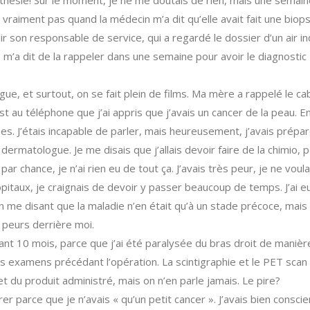
sthésie! Sur le moment, je ne me doutais de rien, mais une semai
t vraiment pas quand la médecin m’a dit qu’elle avait fait une biops
nir son responsable de service, qui a regardé le dossier d’un air in
e m’a dit de la rappeler dans une semaine pour avoir le diagnostic
gue, et surtout, on se fait plein de films. Ma mère a rappelé le ca
st au téléphone que j’ai appris que j’avais un cancer de la peau. E
s. J’étais incapable de parler, mais heureusement, j’avais prépa
ermatologue. Je me disais que j’allais devoir faire de la chimio, 
r chance, je n’ai rien eu de tout ça. J’avais très peur, je ne voula
hôpitaux, je craignais de devoir y passer beaucoup de temps. J’ai eu
me disant que la maladie n’en était qu’à un stade précoce, mais i
 peurs derrière moi.
dant 10 mois, parce que j’ai été paralysée du bras droit de manièr
les examens précédant l’opération. La scintigraphie et le PET scan
t du produit administré, mais on n’en parle jamais. Le pire?
r parce que je n’avais « qu’un petit cancer ». J’avais bien consci