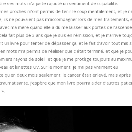
re ses mots m’a juste rajouté un sentiment de culpabilité.
e: mes proches m’ont permis de tenir le coup mentalement, et je n
, ils ne pouvaient pas m’accompagner lors de mes traitements, e
 avec ma mère quand elle a dû me laisser aux portes de l’ascens
cela fait plus de 3 ans que je suis en rémission, et je n’arrive touj
it un livre pour tenter de dépasser ça, et le fait d’avoir tout mis s
n mots m’a permis de réaliser que c’était terminé, et que je po
emiers rayons de soleil, et que je me protège toujours au maxi
eau et lunettes UV. Sur le moment, je n’ai pas vraiment eu
arce qu’en deux mois seulement, le cancer était enlevé, mais après
é traumatisante. J’espère que mon livre pourra aider d’autres pati
 ».