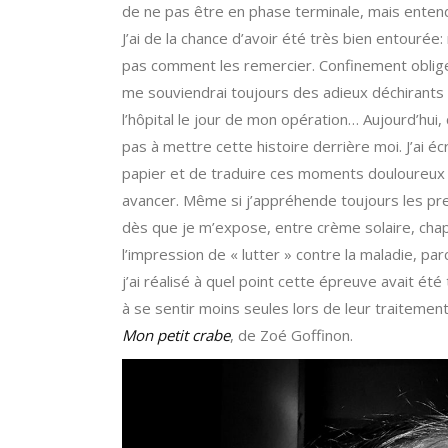
de ne pas être en phase terminale, mais entend
J’ai de la chance d’avoir été très bien entouré
pas comment les remercier. Confinement oblige
me souviendrai toujours des adieux déchirants
l’hôpital le jour de mon opération… Aujourd’hui, 
pas à mettre cette histoire derrière moi. J’ai écr
papier et de traduire ces moments douloureux e
avancer. Même si j’appréhende toujours les pr
dès que je m’expose, entre crème solaire, chap
l’impression de « lutter » contre la maladie, p
j’ai réalisé à quel point cette épreuve avait ét
à se sentir moins seules lors de leur traitement
Mon petit crabe
, de Zoé Goffinon.