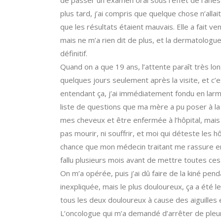
de passer un examen oral sous l’effet de l’ane
plus tard, j’ai compris que quelque chose n’allai
que les résultats étaient mauvais. Elle a fait ve
mais ne m’a rien dit de plus, et la dermatologu
définitif.
Quand on a que 19 ans, l’attente paraît très lon
quelques jours seulement après la visite, et c’e
entendant ça, j’ai immédiatement fondu en larme
liste de questions que ma mère a pu poser à la d
mes cheveux et être enfermée à l’hôpital, mais pa
pas mourir, ni souffrir, et moi qui déteste les 
chance que mon médecin traitant me rassure en 
fallu plusieurs mois avant de mettre toutes ces
On m’a opérée, puis j’ai dû faire de la kiné pen
inexpliquée, mais le plus douloureux, ça a été 
tous les deux douloureux à cause des aiguilles e
L’oncologue qui m’a demandé d’arrêter de pleure