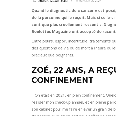
by
Kathleen Wuyard-Jadot
septembre 25, 2024
Quand le diagnostic de « cancer » est posé, 
de la personne qui le reçoit. Mais si celle-ci
sont que plus cruellement ressentis. Diagno
Boulettes Magazine ont accepté de racont
Entre peurs, espoir, incertitude, traitements qui
des questions de vie ou de mort à l’heure ou le
précieux que poignants.
ZOÉ, 22 ANS, A RE
CONFINEMENT
« On était en 2021, en plein confinement. Que
réaliser mon check-up annuel, et en pleine pér
son cabinet pour me faire enlever un grain de b