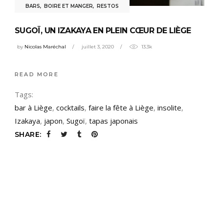
BARS
,
BOIRE ET MANGER
,
RESTOS
SUGOÏ, UN IZAKAYA EN PLEIN CŒUR DE LIÈGE
by
Nicolas Maréchal
juillet 3, 2020
13.3k
READ MORE
Tags:
bar à Liège
,
cocktails
,
faire la fête à Liège
,
insolite
,
Izakaya
,
japon
,
Sugoï
,
tapas japonais
SHARE: