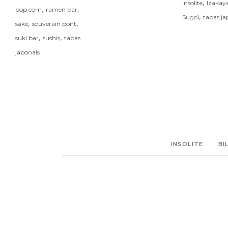
,
insolite
Izakay
,
,
pop corn
ramen bar
,
Sugoï
tapas ja
,
,
saké
souverain pont
,
,
suki bar
sushis
tapas
japonais
INSOLITE
BI