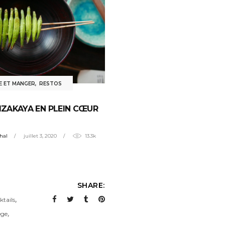
E ET MANGER
,
RESTOS
 IZAKAYA EN PLEIN CŒUR
hal
juillet 3, 2020
13.3k
SHARE:
,
ktails
,
ège