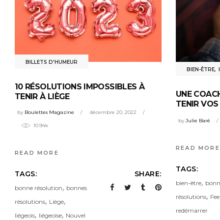
BILLETS D'HUMEUR
BIEN-ÊTRE
,
10 RÉSOLUTIONS IMPOSSIBLES À
UNE COAC
TENIR À LIÈGE
TENIR VOS
by
Boulettes Magazine
décembre 20, 2022
by
Julie Baré
10.94k
READ MORE
READ MORE
TAGS:
TAGS:
SHARE:
,
bien-être
bonn
,
bonne résolution
bonnes
,
résolutions
Fee
,
,
résolutions
Liège
redémarrer
,
,
liégeois
liégeoise
Nouvel