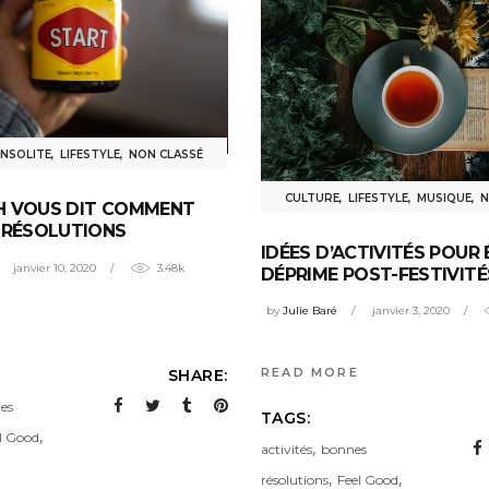
INSOLITE
,
LIFESTYLE
,
NON CLASSÉ
CULTURE
,
LIFESTYLE
,
MUSIQUE
,
N
H VOUS DIT COMMENT
 RÉSOLUTIONS
IDÉES D’ACTIVITÉS POUR 
janvier 10, 2020
3.48k
DÉPRIME POST-FESTIVITÉ
by
Julie Baré
janvier 3, 2020
READ MORE
SHARE:
es
TAGS:
,
l Good
,
activités
bonnes
,
,
résolutions
Feel Good