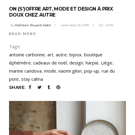
ON (S’)OFFRE ART, MODE ET DESIGN À PRIX
DOUX CHEZ AUTRE
by
Kathleen Wuyard-Jadot
novembre 23, 2019
4.27k
READ MORE
Tags:
antoine carbonne
,
art
,
autre
,
bijoux
,
boutique
éphémère
,
cadeaux de noël
,
design
,
harpie
,
Liège
,
marine candova
,
mode
,
naomi gilon
,
pop-up
,
rue du
pont
,
stay calma
SHARE: