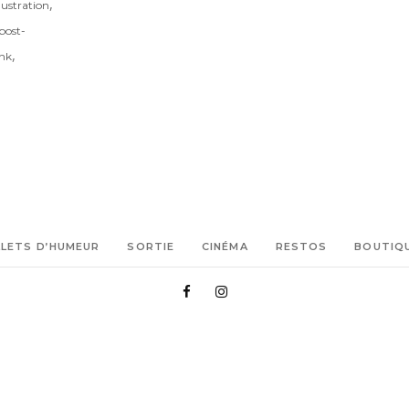
,
llustration
post-
,
nk
LLETS D’HUMEUR
SORTIE
CINÉMA
RESTOS
BOUTIQ