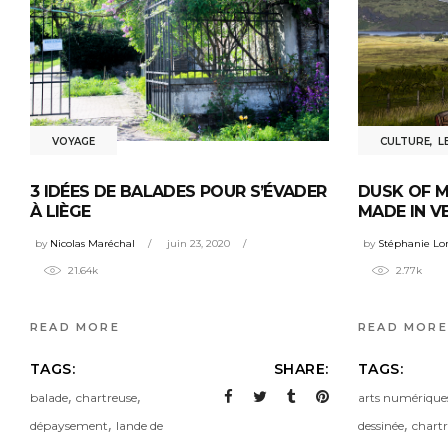
CULTURE
,
L
VOYAGE
DUSK OF M
3 IDÉES DE BALADES POUR S’ÉVADER
MADE IN V
À LIÈGE
by
Stéphanie Lo
by
Nicolas Maréchal
juin 23, 2020
2.77k
21.64k
READ MORE
READ MORE
TAGS:
TAGS:
SHARE:
,
,
arts numérique
balade
chartreuse
,
,
dessinée
chart
dépaysement
lande de