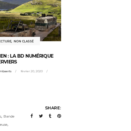
ECTURE
,
NON CLASSÉ
EN : LA BD NUMÉRIQUE
ERVIERS
mbaerts
février 20, 2020
SHARE:
,
s
Bande
,
reuse