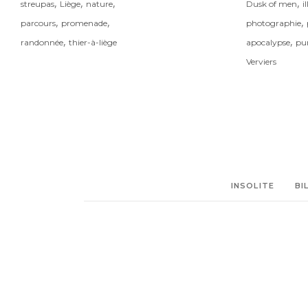
,
,
,
,
Dusk of men
i
streupas
Liège
nature
,
,
,
photographie
parcours
promenade
,
,
apocalypse
pu
randonnée
thier-à-liège
Verviers
INSOLITE
BI