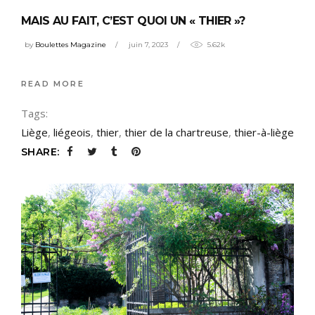
MAIS AU FAIT, C’EST QUOI UN « THIER »?
by
Boulettes Magazine
juin 7, 2023
5.62k
READ MORE
Tags:
Liège
,
liégeois
,
thier
,
thier de la chartreuse
,
thier-à-liège
SHARE: