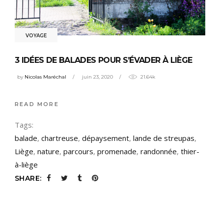
VOYAGE
3 IDÉES DE BALADES POUR S’ÉVADER À LIÈGE
by
Nicolas Maréchal
juin 23, 2020
21.64k
READ MORE
Tags:
balade
,
chartreuse
,
dépaysement
,
lande de streupas
,
Liège
,
nature
,
parcours
,
promenade
,
randonnée
,
thier-
à-liège
SHARE: