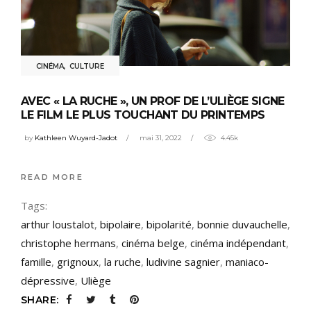
CINÉMA
,
CULTURE
AVEC « LA RUCHE », UN PROF DE L’ULIÈGE SIGNE
LE FILM LE PLUS TOUCHANT DU PRINTEMPS
by
Kathleen Wuyard-Jadot
mai 31, 2022
4.45k
READ MORE
Tags:
arthur loustalot
,
bipolaire
,
bipolarité
,
bonnie duvauchelle
,
christophe hermans
,
cinéma belge
,
cinéma indépendant
,
famille
,
grignoux
,
la ruche
,
ludivine sagnier
,
maniaco-
dépressive
,
Uliège
SHARE: