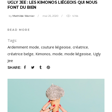
UGLY JEE : LES KIMONOS LIÉGEOIS QUI NOUS
FONT DU BIEN
by
Mathilde Warnier
mai 25, 2020
4.14k
READ MORE
Tags:
Ardemment mode
,
couture liégeoise
,
créatrice
,
créatrice belge
,
Kimonos
,
mode
,
mode liégeoise
,
Ugly
Jee
SHARE: