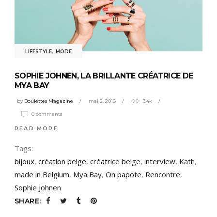
LIFESTYLE
,
MODE
SOPHIE JOHNEN, LA BRILLANTE CRÉATRICE DE
MYA BAY
by
Boulettes Magazine
mai 2, 2018
3.4k
0 comments
READ MORE
Tags:
bijoux
,
création belge
,
créatrice belge
,
interview
,
Kath
,
made in Belgium
,
Mya Bay
,
On papote
,
Rencontre
,
Sophie Johnen
SHARE: