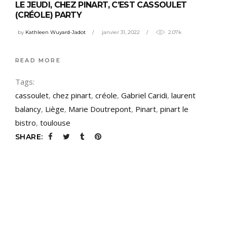
LE JEUDI, CHEZ PINART, C’EST CASSOULET
(CRÉOLE) PARTY
by
Kathleen Wuyard-Jadot
janvier 31, 2022
2.07k
READ MORE
Tags:
cassoulet
,
chez pinart
,
créole
,
Gabriel Caridi
,
laurent
balancy
,
Liège
,
Marie Doutrepont
,
Pinart
,
pinart le
bistro
,
toulouse
SHARE: