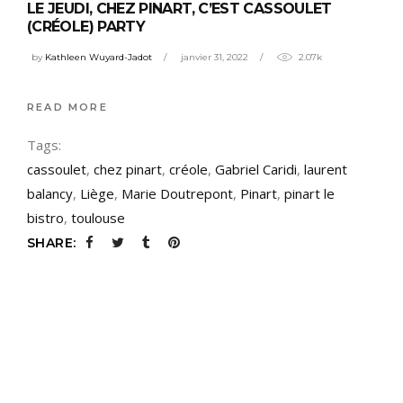
LE JEUDI, CHEZ PINART, C’EST CASSOULET
(CRÉOLE) PARTY
by
Kathleen Wuyard-Jadot
janvier 31, 2022
2.07k
READ MORE
Tags:
cassoulet
,
chez pinart
,
créole
,
Gabriel Caridi
,
laurent
balancy
,
Liège
,
Marie Doutrepont
,
Pinart
,
pinart le
bistro
,
toulouse
SHARE: