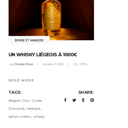
BOIRE ET MANGER
UN WHISKY LIÉGEOIS À 1000€
by
Charles Piron
octobre 3, 2022
3.07k
READ MORE
TAGS:
SHARE:
,
Belgian Owl
Cuvée
,
,
Diamond
hesbaye
,
safran wallon
whisky