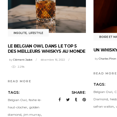
INSOLITE
,
LIFESTYLE
BOIRE ET M
LE BELGIAN OWL DANS LE TOP 5
UN WHISKY
DES MEILLEURS WHISKYS AU MONDE
by
Charles Piron
by
Clément Jadot
décembre 16, 2022
2.29k
READ MORE
READ MORE
TAGS:
,
Belgian Owl
C
TAGS:
SHARE:
,
,
Diamond
hesb
Belgian Owl
fexhe-le-
,
,
safran wallon
haut-clocher
golden
,
,
diamond
jim murray