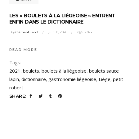
INSOLITE
LES « BOULETS À LA LIÉGEOISE » ENTRENT
ENFIN DANS LE DICTIONNAIRE
by
Clément Jadot
juin 15, 2020
7.07k
READ MORE
Tags:
2021
,
boulets
,
boulets à la liégeoise
,
boulets sauce
lapin
,
dictionnaire
,
gastronomie liégeoise
,
Liège
,
petit
robert
SHARE: