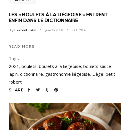
INSOLITE
LES « BOULETS À LA LIÉGEOISE » ENTRENT
ENFIN DANS LE DICTIONNAIRE
by
Clément Jadot
juin 15, 2020
7.08k
READ MORE
Tags:
2021
,
boulets
,
boulets à la liégeoise
,
boulets sauce
lapin
,
dictionnaire
,
gastronomie liégeoise
,
Liège
,
petit
robert
SHARE: