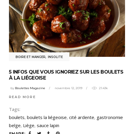
BOIRE ET MANGER
,
INSOLITE
5 INFOS QUE VOUS IGNORIEZ SUR LES BOULETS
À LA LIÉGEOISE
by
Boulettes Magazine
novembre 12, 2019
21.43k
READ MORE
Tags:
boulets
,
boulets la liégeoise
,
cité ardente
,
gastronomie
belge
,
Liège
,
sauce lapin
SHARE: