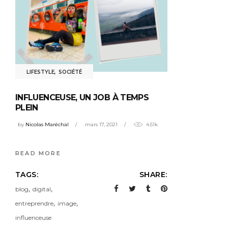
LIFESTYLE
,
SOCIÉTÉ
INFLUENCEUSE, UN JOB À TEMPS
PLEIN
by
Nicolas Maréchal
mars 17, 2021
4.51k
READ MORE
TAGS:
SHARE:
,
,
blog
digital
,
,
entreprendre
image
influenceuse