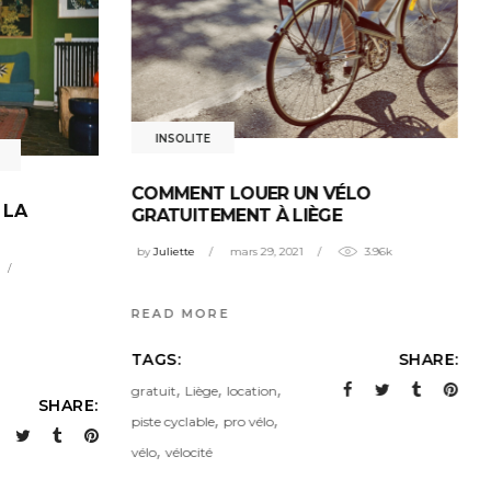
INSOLITE
COMMENT LOUER UN VÉLO
 LA
GRATUITEMENT À LIÈGE
by
Juliette
mars 29, 2021
3.96k
READ MORE
TAGS:
SHARE:
,
,
,
gratuit
Liège
location
SHARE:
,
,
piste cyclable
pro vélo
,
vélo
vélocité