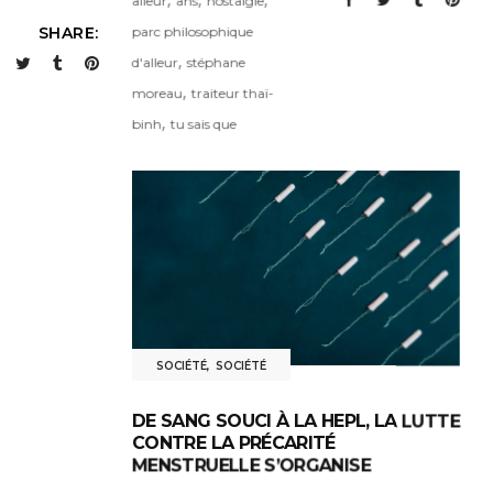
alleur
ans
nostalgie
parc philosophique
SHARE:
,
d'alleur
stéphane
,
moreau
traiteur thaï-
,
binh
tu sais que
SOCIÉTÉ
,
SOCIÉTÉ
DE SANG SOUCI À LA HEPL, LA LUTTE
CONTRE LA PRÉCARITÉ
MENSTRUELLE S’ORGANISE