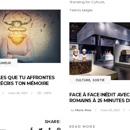
,
Standing for Culture
Talents belges
HUMEUR
ES QUE TU AFFRONTES
CULTURE
,
SORTIE
ÉCRIS TON MÉMOIRE
mars 26, 2021
2.87k
FACE À FACE INÉDIT AVEC
ROMAINS À 25 MINUTES D
by
Marie Alice
mars 25, 2021
SHARE:
READ MORE
,
ire