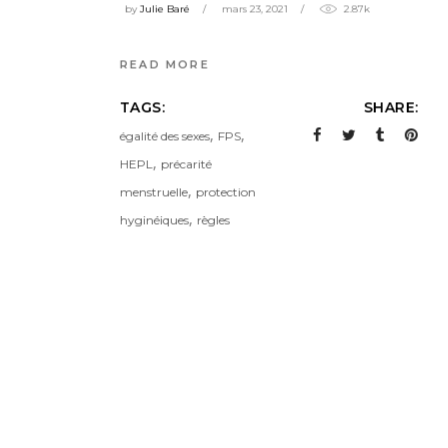
by
Julie Baré
mars 23, 2021
2.87k
READ MORE
TAGS:
SHARE:
,
,
égalité des sexes
FPS
,
HEPL
précarité
,
menstruelle
protection
,
hyginéiques
règles