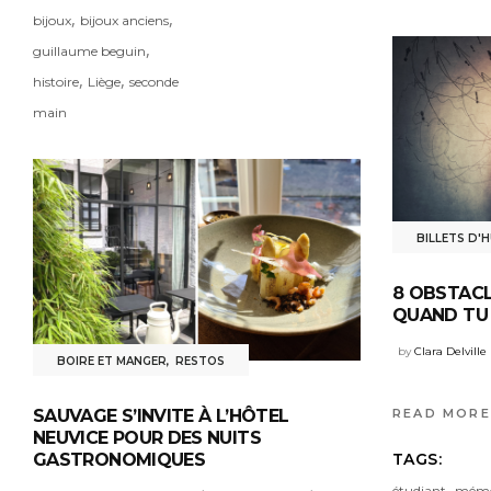
,
,
bijoux
bijoux anciens
,
guillaume beguin
,
,
histoire
Liège
seconde
main
BILLETS D'
8 OBSTACL
QUAND TU 
by
Clara Delville
BOIRE ET MANGER
,
RESTOS
SAUVAGE S’INVITE À L’HÔTEL
READ MORE
NEUVICE POUR DES NUITS
GASTRONOMIQUES
TAGS:
,
étudiant
mémo