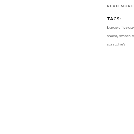
READ MORE
TAGS:
,
burger
five gu
,
shack
smash b
spratchie's