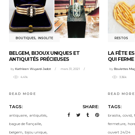
BOUTIQUES
,
INSOLITE
RESTOS
BELGEM, BIJOUX UNIQUES ET
LA FÊTE ES
ANTIQUITÉS PRÉCIEUSES
QUI FERM
by
Kathleen Wuyard-Jadot
mars 31, 2021
by
Boulettes Ma
4.41k
3.36k
READ MORE
READ MORE
TAGS:
SHARE:
TAGS:
,
,
,
,
antiquaire
antiquités
brasilia
covid
,
,
bague de fiançaille
fermeture
hor
,
,
belgem
bijou unique
ouvert 24/24