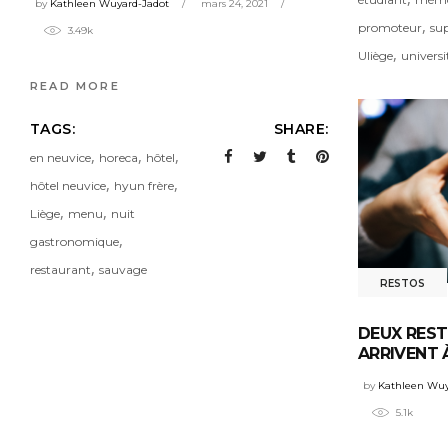
by
Kathleen Wuyard-Jadot
mars 24, 2021
,
promoteur
sup
3.49k
,
Uliège
universi
READ MORE
TAGS:
SHARE:
,
,
,
en neuvice
horeca
hôtel
,
,
hôtel neuvice
hyun frère
,
,
Liège
menu
nuit
,
gastronomique
,
restaurant
sauvage
RESTOS
DEUX RES
ARRIVENT 
by
Kathleen Wuy
5.1k