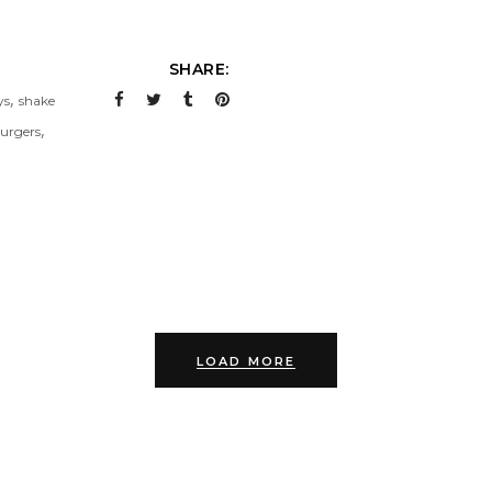
SHARE:
,
ys
shake
,
urgers
LOAD MORE