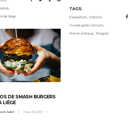
,
plice
TAGS:
,
,
té de liège
Exposition
histoire
,
musée gallo-romain
,
Rome antique
Tongres
TOS DE SMASH BURGERS
À LIÈGE
ard-Jadot
mars 23, 2021