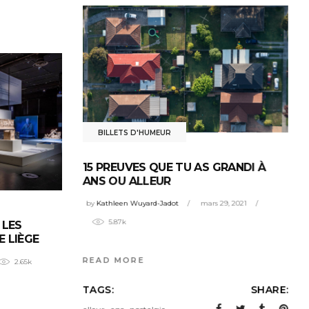
BILLETS D'HUMEUR
15 PREUVES QUE TU AS GRANDI À
ANS OU ALLEUR
by
Kathleen Wuyard-Jadot
mars 29, 2021
5.87k
 LES
E LIÈGE
READ MORE
2.65k
TAGS:
SHARE:
,
,
,