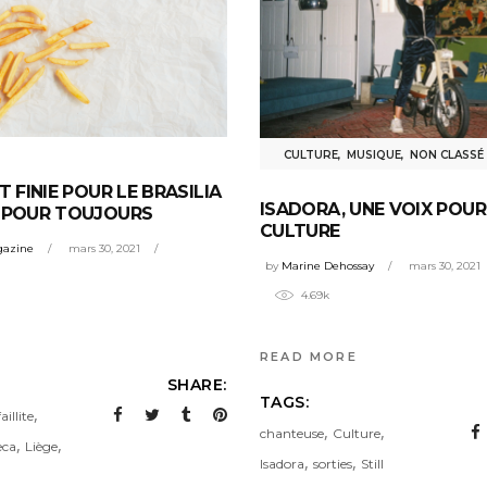
CULTURE
,
MUSIQUE
,
NON CLASSÉ
T FINIE POUR LE BRASILIA
ISADORA, UNE VOIX POUR
E POUR TOUJOURS
CULTURE
gazine
mars 30, 2021
by
Marine Dehossay
mars 30, 2021
4.69k
READ MORE
SHARE:
TAGS:
,
faillite
,
,
chanteuse
Culture
,
,
eca
Liège
,
,
Isadora
sorties
Still