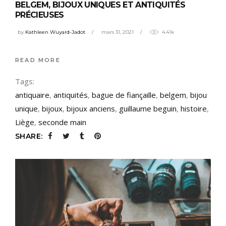
BELGEM, BIJOUX UNIQUES ET ANTIQUITÉS
PRÉCIEUSES
by
Kathleen Wuyard-Jadot
mars 31, 2021
4.41k
READ MORE
Tags:
antiquaire
,
antiquités
,
bague de fiançaille
,
belgem
,
bijou
unique
,
bijoux
,
bijoux anciens
,
guillaume beguin
,
histoire
,
Liège
,
seconde main
SHARE: