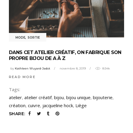
MODE
,
SORTIE
DANS CET ATELIER CRÉATIF, ON FABRIQUE SON
PROPRE BIJOU DE A À Z
by
Kathleen Wuyard-Jadot
novembre 8, 2019
8.54k
READ MORE
Tags:
atelier
,
atelier créatif
,
bijou
,
bijou unique
,
bijouterie
,
création
,
cuivre
,
jacqueline hock
,
Liège
SHARE: