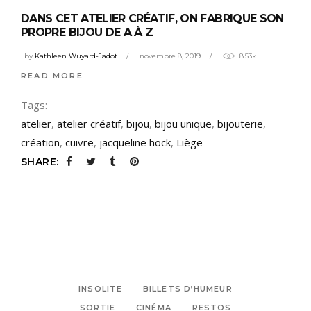
DANS CET ATELIER CRÉATIF, ON FABRIQUE SON
PROPRE BIJOU DE A À Z
by
Kathleen Wuyard-Jadot
novembre 8, 2019
8.53k
READ MORE
Tags:
atelier
,
atelier créatif
,
bijou
,
bijou unique
,
bijouterie
,
création
,
cuivre
,
jacqueline hock
,
Liège
SHARE:
INSOLITE
BILLETS D’HUMEUR
SORTIE
CINÉMA
RESTOS