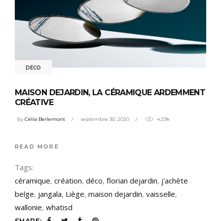
DÉCO
MAISON DEJARDIN, LA CÉRAMIQUE ARDEMMENT
CRÉATIVE
by
Célia Berlemont
septembre 30, 2020
4.29k
READ MORE
Tags:
céramique
,
création
,
déco
,
florian dejardin
,
j'achète
belge
,
jangala
,
Liège
,
maison dejardin
,
vaisselle
,
wallonie
,
whatisd
SHARE: