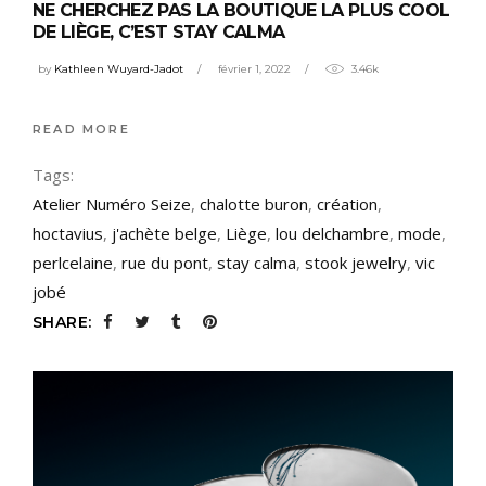
NE CHERCHEZ PAS LA BOUTIQUE LA PLUS COOL
DE LIÈGE, C’EST STAY CALMA
by
Kathleen Wuyard-Jadot
février 1, 2022
3.46k
READ MORE
Tags:
Atelier Numéro Seize
,
chalotte buron
,
création
,
hoctavius
,
j'achète belge
,
Liège
,
lou delchambre
,
mode
,
perlcelaine
,
rue du pont
,
stay calma
,
stook jewelry
,
vic
jobé
SHARE: