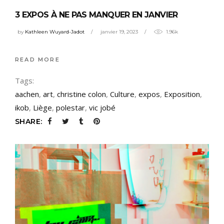
3 EXPOS À NE PAS MANQUER EN JANVIER
by
Kathleen Wuyard-Jadot
janvier 19, 2023
1.96k
READ MORE
Tags:
aachen
,
art
,
christine colon
,
Culture
,
expos
,
Exposition
,
ikob
,
Liège
,
polestar
,
vic jobé
SHARE: