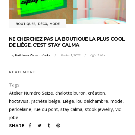
BOUTIQUES
,
DÉCO
,
MODE
NE CHERCHEZ PAS LA BOUTIQUE LA PLUS COOL
DE LIÈGE, C’EST STAY CALMA
by
Kathleen Wuyard-Jadot
février 1, 2022
3.46k
READ MORE
Tags:
Atelier Numéro Seize
,
chalotte buron
,
création
,
hoctavius
,
j'achète belge
,
Liège
,
lou delchambre
,
mode
,
perlcelaine
,
rue du pont
,
stay calma
,
stook jewelry
,
vic
jobé
SHARE: