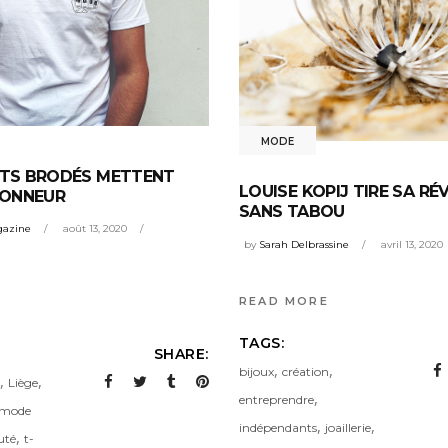
MODE
RTS BRODÉS METTENT
LOUISE KOPIJ TIRE SA RÉ
’HONNEUR
SANS TABOU
gazine
août 13, 2020
by
Sarah Delbrassine
avril 13, 2020
READ MORE
TAGS:
SHARE:
,
,
bijoux
création
,
,
Liège
,
entreprendre
mode
,
,
indépendants
joaillerie
,
uté
t-