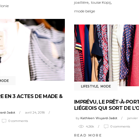
,
,
joaillière
louise Kopij
lonie
mode belge
MODE
LIFESTYLE
,
MODE
RE EN 3 ACTES DE MADE &
IMPRÉVU, LE PRÊT-À-POR
LIÉGEOIS QUI SORT DE L’
ard-Jadot
avril 24, 2018
by
Kathleen Wuyard-Jadot
janvier 
0 comments
4.26k
0 comments
READ MORE