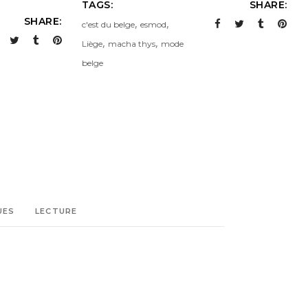
TAGS:
SHARE:
SHARE:
,
,
c'est du belge
esmod
,
,
Liège
macha thys
mode
belge
UES
LECTURE