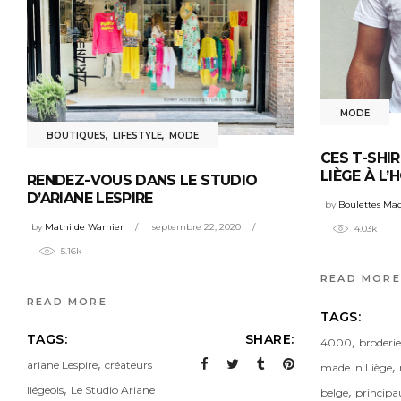
MODE
BOUTIQUES
,
LIFESTYLE
,
MODE
CES T-SHI
LIÈGE À L
RENDEZ-VOUS DANS LE STUDIO
D’ARIANE LESPIRE
by
Boulettes Ma
by
Mathilde Warnier
septembre 22, 2020
4.03k
5.16k
READ MORE
READ MORE
TAGS:
TAGS:
SHARE:
,
4000
broderie
,
,
ariane Lespire
créateurs
made in Liège
,
,
liégeois
Le Studio Ariane
belge
principa