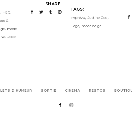
SHARE:
TAGS:
,
,
t
HEC
,
,
Imprévu
Justine God
de &
,
Liège
mode belge
,
lge
mode
nie Fellen
LLETS D’HUMEUR
SORTIE
CINÉMA
RESTOS
BOUTIQ