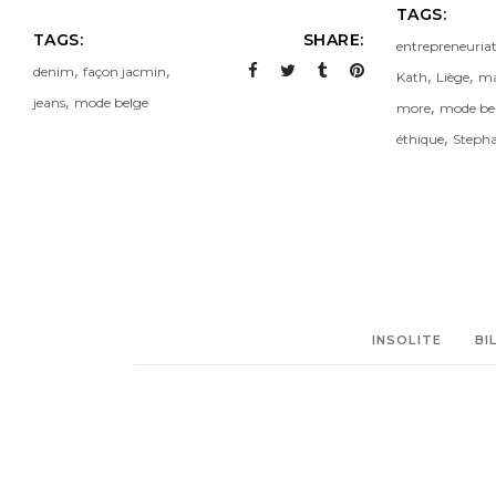
TAGS:
TAGS:
SHARE:
entrepreneuria
,
,
denim
façon jacmin
,
,
Kath
Liège
ma
,
jeans
mode belge
,
more
mode be
,
éthique
Stepha
INSOLITE
BI