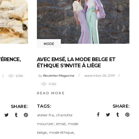
MODE
VÉRENCE,
AVEC EMSÉ, LA MODE BELGE ET
ÉTHIQUE S’INVITE À LIÈGE
by
Boulettes Magazine
septembre 26, 2019
5.01k
4.12k
READ MORE
TAGS:
SHARE:
SHARE:
,
atelier fra
charlotte
,
,
mounzer
emsé
mode
,
,
belge
mode éthique