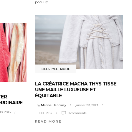
pop-up
LIFESTYLE
,
MODE
LA CRÉATRICE MACHA THYS TISSE
UNE MAILLE LUXUEUSE ET
ÉQUITABLE
TER
ORDINAIRE
by
Marine Dehossay
janvier 28, 2019
10, 2018
2.8k
0 comments
READ MORE