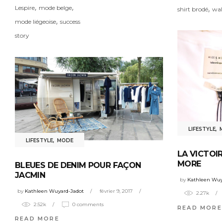
,
,
,
Lespire
mode belge
shirt brodé
wal
,
mode liégeoise
success
story
LIFESTYLE
,
LIFESTYLE
,
MODE
LA VICTOI
MORE
BLEUES DE DENIM POUR FAÇON
JACMIN
by
Kathleen Wuy
by
Kathleen Wuyard-Jadot
février 9, 2017
2.27k
2.52k
0 comments
READ MORE
READ MORE