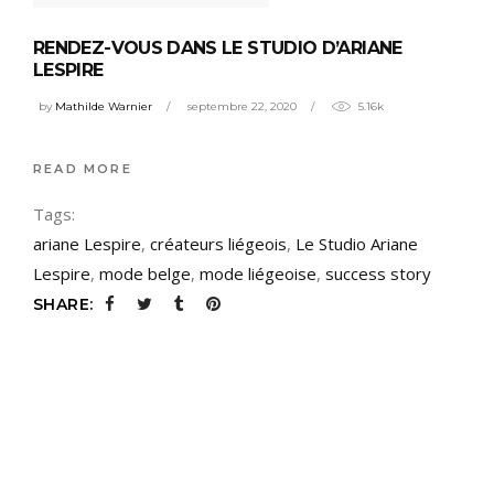
RENDEZ-VOUS DANS LE STUDIO D’ARIANE
LESPIRE
by
Mathilde Warnier
septembre 22, 2020
5.16k
READ MORE
Tags:
ariane Lespire
,
créateurs liégeois
,
Le Studio Ariane
Lespire
,
mode belge
,
mode liégeoise
,
success story
SHARE: