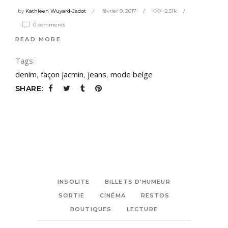
by
Kathleen Wuyard-Jadot
février 9, 2017
2.51k
0 comments
READ MORE
Tags:
denim
,
façon jacmin
,
jeans
,
mode belge
SHARE:
INSOLITE
BILLETS D’HUMEUR
SORTIE
CINÉMA
RESTOS
BOUTIQUES
LECTURE