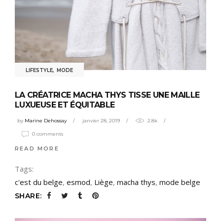
LIFESTYLE
,
MODE
LA CRÉATRICE MACHA THYS TISSE UNE MAILLE
LUXUEUSE ET ÉQUITABLE
by
Marine Dehossay
janvier 28, 2019
2.8k
0 comments
READ MORE
Tags:
c'est du belge
,
esmod
,
Liège
,
macha thys
,
mode belge
SHARE: