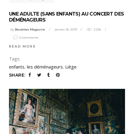
UNE ADULTE (SANS ENFANTS) AU CONCERT DES
DÉMÉNAGEURS
by
Boulettes Magazine
janvier 16, 2019
2.23k
0 comments
READ MORE
Tags:
enfants
,
les déménageurs
,
Liège
SHARE: