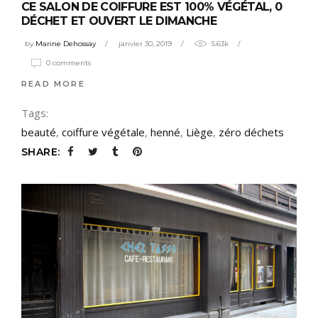
CE SALON DE COIFFURE EST 100% VÉGÉTAL, 0
DÉCHET ET OUVERT LE DIMANCHE
by
Marine Dehossay
janvier 30, 2019
5.63k
0 comments
READ MORE
Tags:
beauté
,
coiffure végétale
,
henné
,
Liège
,
zéro déchets
SHARE: