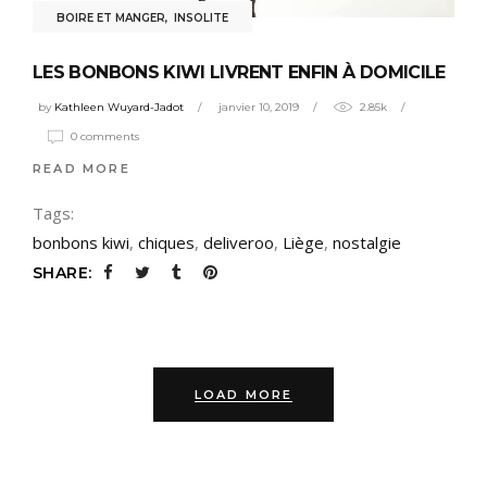
BOIRE ET MANGER
,
INSOLITE
LES BONBONS KIWI LIVRENT ENFIN À DOMICILE
by
Kathleen Wuyard-Jadot
janvier 10, 2019
2.85k
0 comments
READ MORE
Tags:
bonbons kiwi
,
chiques
,
deliveroo
,
Liège
,
nostalgie
SHARE:
LOAD MORE