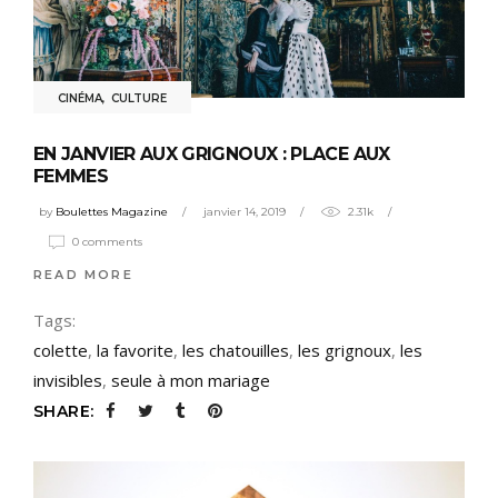
CINÉMA
,
CULTURE
EN JANVIER AUX GRIGNOUX : PLACE AUX
FEMMES
by
Boulettes Magazine
janvier 14, 2019
2.31k
0 comments
READ MORE
Tags:
colette
,
la favorite
,
les chatouilles
,
les grignoux
,
les
invisibles
,
seule à mon mariage
SHARE: