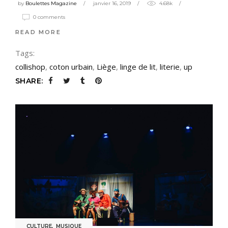
by
Boulettes Magazine
janvier 16, 2019
4.68k
0 comments
READ MORE
Tags:
collishop
,
coton urbain
,
Liège
,
linge de lit
,
literie
,
up
SHARE:
CULTURE
,
MUSIQUE