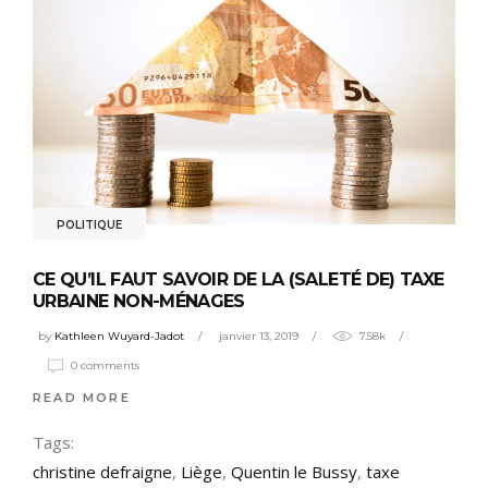
POLITIQUE
CE QU’IL FAUT SAVOIR DE LA (SALETÉ DE) TAXE
URBAINE NON-MÉNAGES
by
Kathleen Wuyard-Jadot
janvier 13, 2019
7.58k
0 comments
READ MORE
Tags:
christine defraigne
,
Liège
,
Quentin le Bussy
,
taxe