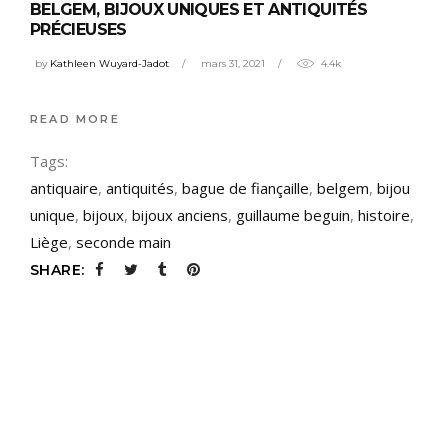
BELGEM, BIJOUX UNIQUES ET ANTIQUITÉS
PRÉCIEUSES
by
Kathleen Wuyard-Jadot
mars 31, 2021
4.4k
READ MORE
Tags:
antiquaire
,
antiquités
,
bague de fiançaille
,
belgem
,
bijou
unique
,
bijoux
,
bijoux anciens
,
guillaume beguin
,
histoire
,
Liège
,
seconde main
SHARE: