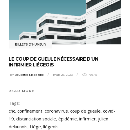
BILLETS D'HUMEUR
LE COUP DE GUEULE NÉCESSAIRE D’UN
INFIRMIER LIÉGEOIS
by
Boulettes Magazine
mars 23, 2020
4.97k
READ MORE
Tags:
chc
,
confinement
,
coronavirus
,
coup de gueule
,
covid-
19
,
distanciation sociale
,
épidémie
,
infirmier
,
julien
delaunois
,
Liège
,
liégeois