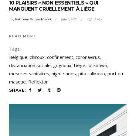
10 PLAISIRS « NON-ESSENTIELS » QUI
MANQUENT CRUELLEMENT À LIÈGE
by
Kathleen Wuyard-Jadot
juin 1, 2021
2.48k
READ MORE
Tags:
Belgique
,
chiroux
,
confinement
,
coronavirus
,
distanciation sociale
,
grignoux
,
Liège
,
lockdown
,
mesures sanitaires
,
night shops
,
pita calimero
,
port du
masque
,
Reflektor
SHARE: