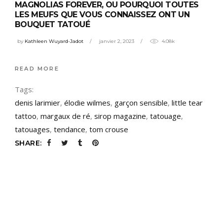
MAGNOLIAS FOREVER, OU POURQUOI TOUTES
LES MEUFS QUE VOUS CONNAISSEZ ONT UN
BOUQUET TATOUÉ
by
Kathleen Wuyard-Jadot
janvier 2, 2023
4.08k
READ MORE
Tags:
denis larimier
,
élodie wilmes
,
garçon sensible
,
little tear
tattoo
,
margaux de ré
,
sirop magazine
,
tatouage
,
tatouages
,
tendance
,
tom crouse
SHARE: