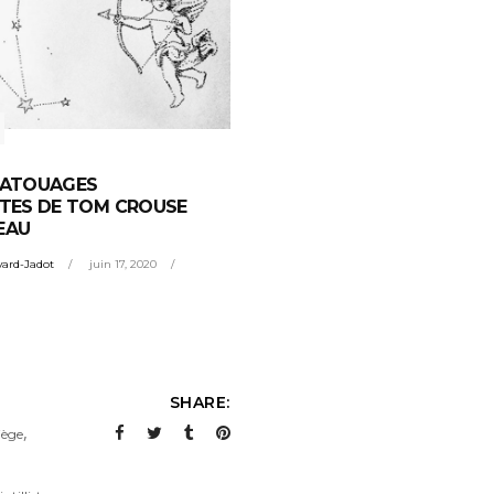
TATOUAGES
STES DE TOM CROUSE
EAU
ard-Jadot
juin 17, 2020
SHARE:
,
iège
,