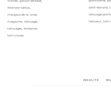
,
,
,
pointillisme
poi
wilmes
garçon sensible
,
,
saint-léonard
little tear tattoo
,
tatouage pointil
margaux de ré
sirop
,
,
,
tatoueur
tom 
magazine
tatouage
,
,
tatouages
tendance
tom crouse
INSOLITE
BI