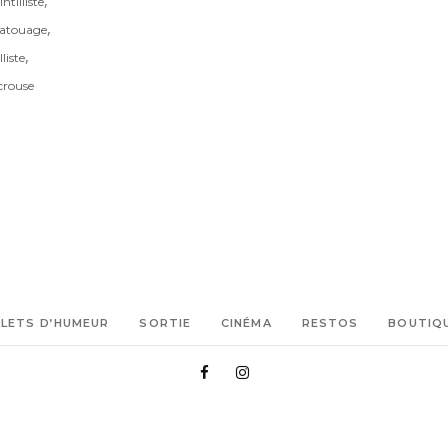
,
ntilliste
,
tatouage
,
liste
crouse
LLETS D’HUMEUR
SORTIE
CINÉMA
RESTOS
BOUTIQ