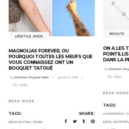
INSOLITE
LIFESTYLE
,
MODE
ON A LES 
MAGNOLIAS FOREVER, OU
POINTILLI
POURQUOI TOUTES LES MEUFS QUE
DANS LA P
VOUS CONNAISSEZ ONT UN
BOUQUET TATOUÉ
by
Kathleen Wuy
3.84k
by
Kathleen Wuyard-Jadot
janvier 2, 2023
4.09k
READ MORE
READ MORE
TAGS:
,
TAGS:
SHARE:
constellation
L
,
,
paris
pointillés
denis larimier
élodie