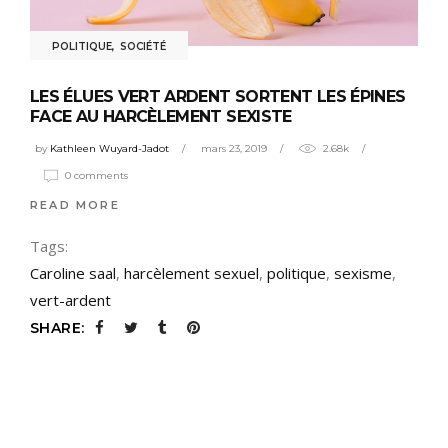
POLITIQUE
,
SOCIÉTÉ
LES ÉLUES VERT ARDENT SORTENT LES ÉPINES
FACE AU HARCÈLEMENT SEXISTE
by
Kathleen Wuyard-Jadot
mars 23, 2019
2.68k
0 comments
READ MORE
Tags:
Caroline saal
,
harcèlement sexuel
,
politique
,
sexisme
,
vert-ardent
SHARE: