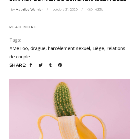
by
Mathilde Warnier
octobre 21, 2020
4.23k
READ MORE
Tags:
#MeToo
,
drague
,
harcèlement sexuel
,
Liège
,
relations
de couple
SHARE: