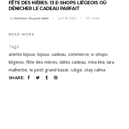
FÊTE DES MÈRES: 13 E-SHOPS LIÉGEOIS OÙ
DÉNICHER LE CADEAU PARFAIT
by
Kathleen Wuyard-Jadot
avril 30, 2020
6.43k
READ MORE
Tags:
arlette bijoux
,
bijoux
,
cadeau
,
commerce
,
e-shops
liégeois
,
fête des mères
,
idées cadeau
,
Irina khä
,
lara
malherbe
,
le petit grand bazar
,
Liège
,
stay calma
SHARE: